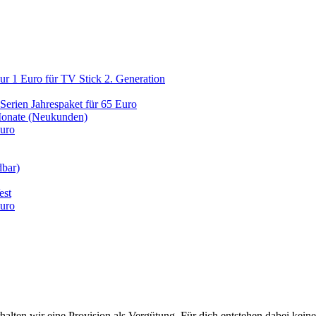
ur 1 Euro für TV Stick 2. Generation
erien Jahrespaket für 65 Euro
 Monate (Neukunden)
Euro
dbar)
est
Euro
halten wir eine Provision als Vergütung. Für dich entstehen dabei kein