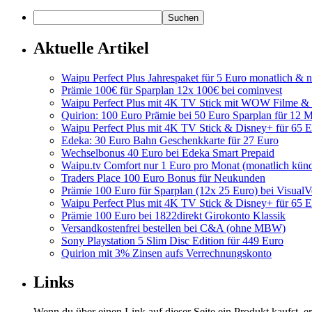
Aktuelle Artikel
Waipu Perfect Plus Jahrespaket für 5 Euro monatlich & n
Prämie 100€ für Sparplan 12x 100€ bei cominvest
Waipu Perfect Plus mit 4K TV Stick mit WOW Filme & S
Quirion: 100 Euro Prämie bei 50 Euro Sparplan für 12
Waipu Perfect Plus mit 4K TV Stick & Disney+ für 65 
Edeka: 30 Euro Bahn Geschenkkarte für 27 Euro
Wechselbonus 40 Euro bei Edeka Smart Prepaid
Waipu.tv Comfort nur 1 Euro pro Monat (monatlich kün
Traders Place 100 Euro Bonus für Neukunden
Prämie 100 Euro für Sparplan (12x 25 Euro) bei VisualV
Waipu Perfect Plus mit 4K TV Stick & Disney+ für 65 
Prämie 100 Euro bei 1822direkt Girokonto Klassik
Versandkostenfrei bestellen bei C&A (ohne MBW)
Sony Playstation 5 Slim Disc Edition für 449 Euro
Quirion mit 3% Zinsen aufs Verrechnungskonto
Links
Wenn du über einen Link auf dieser Seite ein Produkt kaufst, er