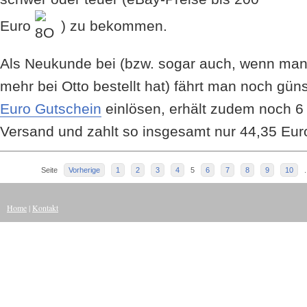
Euro
) zu bekommen.
Als Neukunde bei (bzw. sogar auch, wenn man
mehr bei Otto bestellt hat) fährt man noch gü
Euro Gutschein
einlösen, erhält zudem noch 6
Versand und zahlt so insgesamt nur 44,35 Euro
Seite
Vorherige
1
2
3
4
5
6
7
8
9
10
.
Home
|
Kontakt